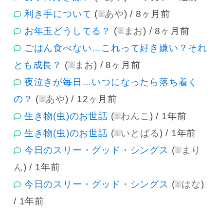
利き手について
(
あや
) /
8ヶ月前
お年玉どうしてる？
(
まお
) /
8ヶ月前
ごはん食べない…これって好き嫌い？それ
とも成長？
(
まお
) /
8ヶ月前
夜泣きが毎日…いつになったら落ち着く
の？
(
あや
) /
12ヶ月前
生き物(虫)のお世話
(
わんこ
) /
1年前
生き物(虫)のお世話
(
いとばる
) /
1年前
今日のスリー・グッド・シングス
(
まり
ん
) /
1年前
今日のスリー・グッド・シングス
(
はな
)
/
1年前