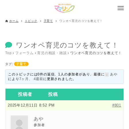
ホーム
トピック
子育て
ワンオペ育児のコツを教えて！
ワンオペ育児のコツを教えて！
Top
›
フォーラム
›
育児の相談・雑談
›
ワンオペ育児のコツを教えて！
タグ:
子育て
このトピックには0件の返信、1人の参加者があり、最後に
あや
により
7ヶ月、 4週前
に更新されました。
投稿者
投稿
2025年12月11日 8:52 PM
#801
あや
参加者