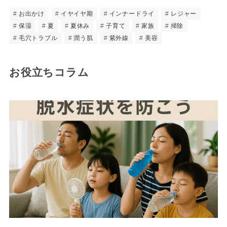
お出かけ
イヤイヤ期
インナードライ
レジャー
保湿
夏
夏休み
子育て
家族
掃除
毛穴トラブル
潤う肌
紫外線
美容
お役立ちコラム