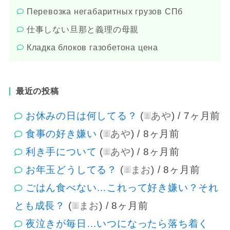
Перевозка негабаритных грузов СПб
仕事しない旦那と義理の母親
Кладка блоков газобетона цена
最近の投稿
お休みの日は何してる？
(
あや
) /
7ヶ月前
食事の好き嫌い
(
あや
) /
8ヶ月前
利き手について
(
あや
) /
8ヶ月前
お年玉どうしてる？
(
まお
) /
8ヶ月前
ごはん食べない…これって好き嫌い？それ
とも成長？
(
まお
) /
8ヶ月前
夜泣きが毎日…いつになったら落ち着く