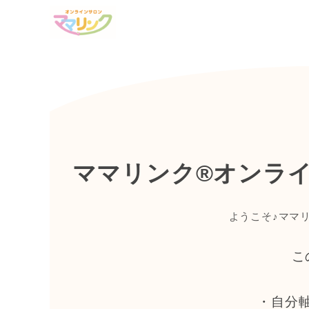
ママリンク®オンラ
ようこそ♪ママ
​
・自分