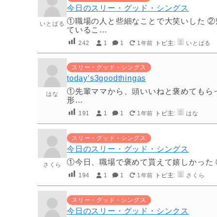
今日のスリー・グッド・シングス
①職場の人と些細なことで大笑いした ②
いとばる
ているこ…
242
1
1
1年前
トピ主:
いとばる
スリー・グッド・シングス
today’s3goodthingas
①先輩ママから、頭いいねと褒めてもらっ
はな
形…
191
1
1
1年前
トピ主:
はな
スリー・グッド・シングス
今日のスリー・グッド・シングス
①今日、職場で褒めて貰えて嬉しかった 
さくら
194
1
1
1年前
トピ主:
さくら
スリー・グッド・シングス
今日のスリー・グッド・シンクス