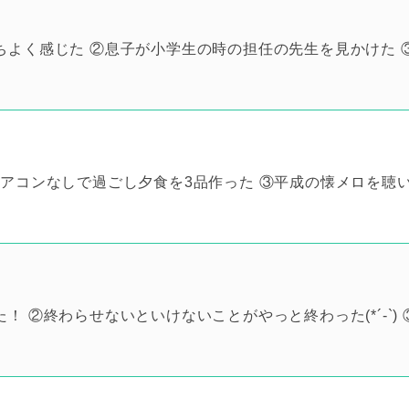
よく感じた ②息子が小学生の時の担任の先生を見かけた 
エアコンなしで過ごし夕食を3品作った ③平成の懐メロを聴
 ②終わらせないといけないことがやっと終わった(*´-`) 