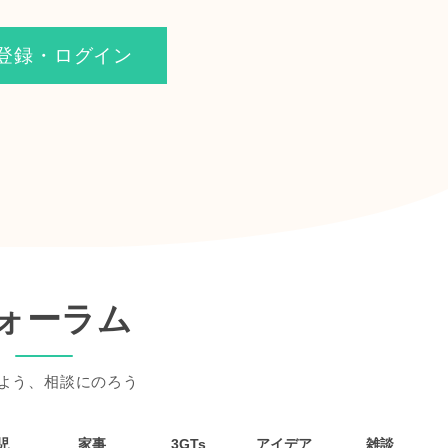
登録・ログイン
ォーラム
よう、相談にのろう
児
家事
3GTs
アイデア
雑談