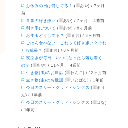
お休みの日は何してる？
(
あや
) /
7ヶ月
前
食事の好き嫌い
(
あや
) /
7ヶ月、 4週前
利き手について
(
あや
) /
8ヶ月前
お年玉どうしてる？
(
まお
) /
8ヶ月前
ごはん食べない…これって好き嫌い？それ
とも成長？
(
まお
) /
8ヶ月前
夜泣きが毎日…いつになったら落ち着く
の？
(
あや
) /
11ヶ月、 4週前
生き物(虫)のお世話
(
わんこ
) /
12ヶ月前
生き物(虫)のお世話
(
いとばる
) /
1年前
今日のスリー・グッド・シングス
(
まり
ん
) /
1年前
今日のスリー・グッド・シングス
(
はな
)
/
1年前