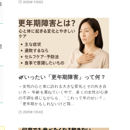
2025年7月8日
③
隠
🌿いったい「更年期障害」って何？
～女性の心と体に訪れる大きな変化とその向き合
い方～ 年齢を重ねていく中で、多くの女性が心身
の不調を感じながらも、「これって年のせい？」
「更年期かもしれないけど我…
2025年7月4日