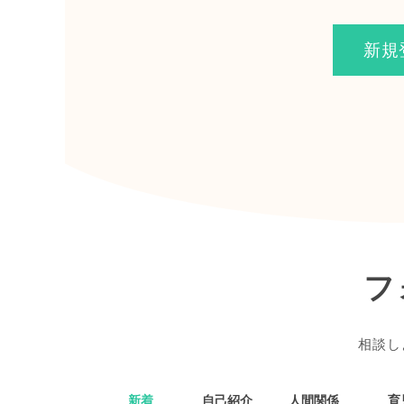
新規
フ
相談し
新着
自己紹介
人間関係
育