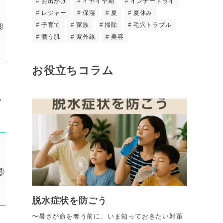
お出かけ
イヤイヤ期
インナードライ
レジャー
保湿
夏
夏休み
子育て
家族
掃除
毛穴トラブル
③
潤う肌
紫外線
美容
お役立ちコラム
い
③
脱水症状を防ごう
〜暑さが命を奪う前に、いま知っておきたい対策