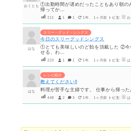
①出勤時間が遅めだったこともあり朝のん
おくとも
帰ってか…
211
1
1
1年、 1ヶ月前
トピ主:
お
スリー・グッド・シングス
今日のスリーグッドシングス
①とても美味しいのど飴を頂戴した ②今
はな
せる、わ…
223
1
1
1年、 1ヶ月前
トピ主:
は
レシピ紹介
教えてください‼︎
料理が苦手な主婦です。 仕事から帰った
はな
448
2
3
1年、 1ヶ月前
トピ主:
は