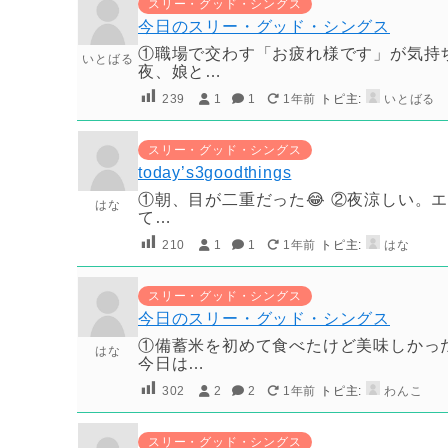
スリー・グッド・シングス
今日のスリー・グッド・シングス
①職場で交わす「お疲れ様です」が気持ち
いとばる
夜、娘と…
239
1
1
1年前
トピ主:
いとばる
スリー・グッド・シングス
today’s3goodthings
①朝、目が二重だった😂 ②夜涼しい。
はな
て…
210
1
1
1年前
トピ主:
はな
スリー・グッド・シングス
今日のスリー・グッド・シングス
①備蓄米を初めて食べたけど美味しかった！
はな
今日は…
302
2
2
1年前
トピ主:
わんこ
スリー・グッド・シングス