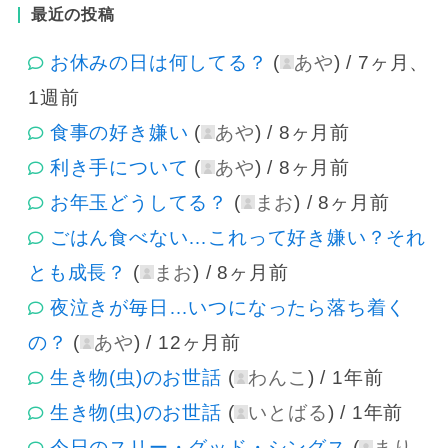
最近の投稿
お休みの日は何してる？
(
あや
) /
7ヶ月、
1週前
食事の好き嫌い
(
あや
) /
8ヶ月前
利き手について
(
あや
) /
8ヶ月前
お年玉どうしてる？
(
まお
) /
8ヶ月前
ごはん食べない…これって好き嫌い？それ
とも成長？
(
まお
) /
8ヶ月前
夜泣きが毎日…いつになったら落ち着く
の？
(
あや
) /
12ヶ月前
生き物(虫)のお世話
(
わんこ
) /
1年前
生き物(虫)のお世話
(
いとばる
) /
1年前
今日のスリー・グッド・シングス
(
まり