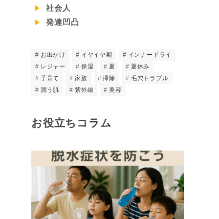
社会人
発達凹凸
お出かけ
イヤイヤ期
インナードライ
レジャー
保湿
夏
夏休み
子育て
家族
掃除
毛穴トラブル
潤う肌
紫外線
美容
お役立ちコラム