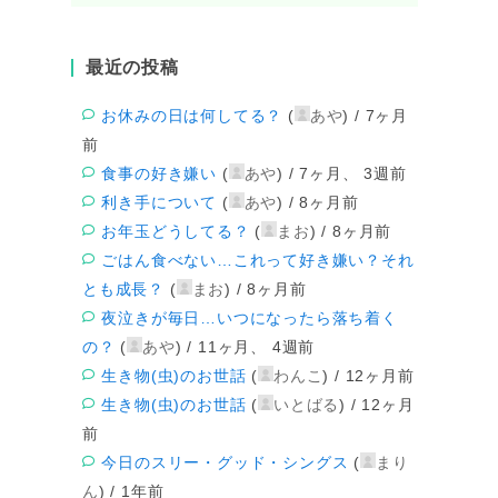
最近の投稿
お休みの日は何してる？
(
あや
) /
7ヶ月
前
食事の好き嫌い
(
あや
) /
7ヶ月、 3週前
利き手について
(
あや
) /
8ヶ月前
お年玉どうしてる？
(
まお
) /
8ヶ月前
ごはん食べない…これって好き嫌い？それ
とも成長？
(
まお
) /
8ヶ月前
夜泣きが毎日…いつになったら落ち着く
の？
(
あや
) /
11ヶ月、 4週前
生き物(虫)のお世話
(
わんこ
) /
12ヶ月前
生き物(虫)のお世話
(
いとばる
) /
12ヶ月
前
今日のスリー・グッド・シングス
(
まり
ん
) /
1年前