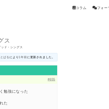
コラム
フォー
グス
グッド・シングス
いとばる
により
1年前
に更新されました。
#655
く勉強になった
れた