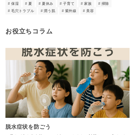
保湿
夏
夏休み
子育て
家族
掃除
毛穴トラブル
潤う肌
紫外線
美容
お役立ちコラム
脱水症状を防ごう