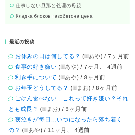
仕事しない旦那と義理の母親
Кладка блоков газобетона цена
最近の投稿
お休みの日は何してる？
(
あや
) /
7ヶ月前
食事の好き嫌い
(
あや
) /
7ヶ月、 4週前
利き手について
(
あや
) /
8ヶ月前
お年玉どうしてる？
(
まお
) /
8ヶ月前
ごはん食べない…これって好き嫌い？それ
とも成長？
(
まお
) /
8ヶ月前
夜泣きが毎日…いつになったら落ち着く
の？
(
あや
) /
11ヶ月、 4週前