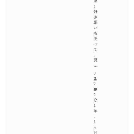
泣
）
好
き
嫌
い
も
あ
っ
て
、
見
…
0
2
2
1
年
、
1
ヶ
月