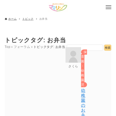
ホーム
トピック
お弁当
トピックタグ:
お弁当
Top
›
フォーラム
›
トピックタグ: お弁当
保
育
園
・
さくら
幼
稚
園
児
幼
稚
園
の
お
弁