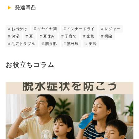
発達凹凸
お出かけ
イヤイヤ期
インナードライ
レジャー
保湿
夏
夏休み
子育て
家族
掃除
毛穴トラブル
潤う肌
紫外線
美容
お役立ちコラム