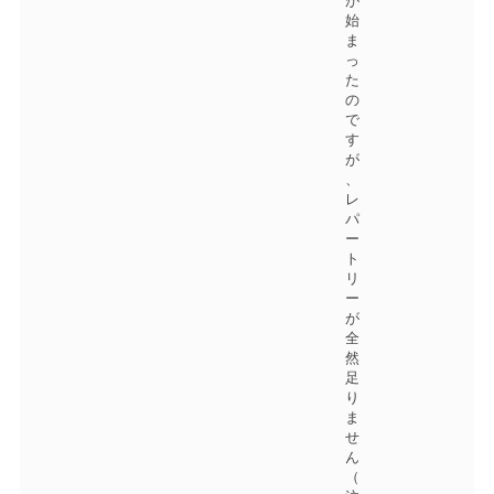
が
始
ま
っ
た
の
で
す
が
、
レ
パ
ー
ト
リ
ー
が
全
然
足
り
ま
せ
ん
（