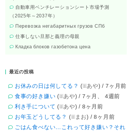
自動車用ベンチレーションシート市場予測
（2025年～2037年）
Перевозка негабаритных грузов СПб
仕事しない旦那と義理の母親
Кладка блоков газобетона цена
最近の投稿
お休みの日は何してる？
(
あや
) /
7ヶ月前
食事の好き嫌い
(
あや
) /
7ヶ月、 4週前
利き手について
(
あや
) /
8ヶ月前
お年玉どうしてる？
(
まお
) /
8ヶ月前
ごはん食べない…これって好き嫌い？それ