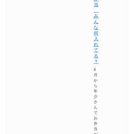
当
、
み
ん
な
何
入
れ
て
る
？
4
月
か
ら
年
少
さ
ん
で
お
弁
当